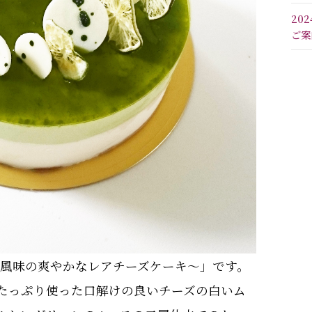
20
ご案
 ～ライム風味の爽やかなレアチーズケーキ～」です。
たっぷり使った口解けの良いチーズの白いム