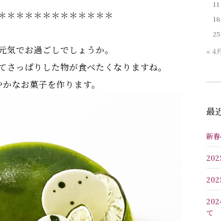
11
＊＊＊＊＊＊＊＊＊＊＊＊＊
18
25
元気でお過ごしでしょうか。
« 4
てさっぱりした物が食べたくなりますね。
やかなお菓子を作ります。
最
新春
20
20
20
て