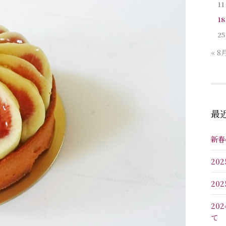
11
18
25
« 8
最
新春
20
20
20
て